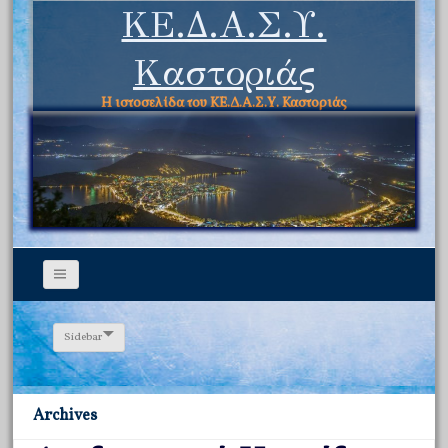
ΚΕ.Δ.Α.Σ.Υ.
Καστοριάς
Η ιστοσελίδα του ΚΕ.Δ.Α.Σ.Υ. Καστοριάς
Sidebar
Archives