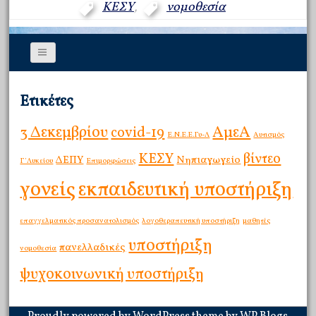
ΚΕΣΥ
,
νομοθεσία
Ετικέτες
3 Δεκεμβρίου
ΑμεΑ
covid-19
E.Ν.Ε.Ε.Γυ-Λ
Αυτισμός
ΚΕΣΥ
βίντεο
ΔΕΠΥ
Νηπιαγωγείο
Γ΄Λυκείου
Επιμορφώσεις
γονείς
εκπαιδευτική υποστήριξη
επαγγελματικός προσανατολισμός
λογοθεραπευτική υποστήριξη
μαθητές
υποστήριξη
πανελλαδικές
νομοθεσία
ψυχοκοινωνική υποστήριξη