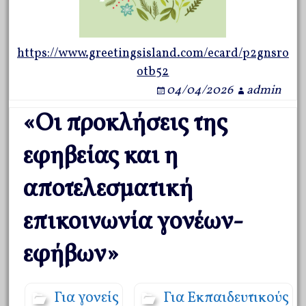
https://www.greetingsisland.com/ecard/p2gnsro
otb52
04/04/2026
admin
«Οι προκλήσεις της
εφηβείας και η
αποτελεσματική
επικοινωνία γονέων-
εφήβων»
Για γονείς
Για Εκπαιδευτικούς