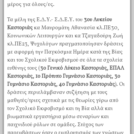
μέρος για όλους/ες.
Τα μέλη της Ε.Δ.Υ.- Σ.Δ.Ε.Υ. του
3ου Λυκείου
Καστοριάς
κα Μαυρομάτη Αθανασία κλ.ΠΕ30,
Κοινωνικών Λειτουργών και κα Τζαγαδούρη Ζωή
κλ.ΠΕ23, Ψυχολόγων πραγματοποίησαν δράσεις
με αφορμή την Παγκόσμια Ημέρα κατά της Βίας
και του Σχολικού Εκφοβισμού σε όλα τα σχολεία
ευθύνης τους (
3ο Γενικό Λύκειο Καστοριάς, ΕΠΑΛ
Καστοριάς, 1ο Πρότυπο Γυμνάσιο Καστοριάς, 3ο
Γυμνάσιο Καστοριάς, 4ο Γυμνάσιο Καστοριάς
). Οι
δράσεις περιελάμβαναν συζήτηση με τους
μαθητές/τριες σχετικά με τις θεωρίες γύρω από
τον Σχολικό Εκφοβισμό και τη Βία αλλά και
βιωματικά εργαστήρια μέσω σεναρίων και
παιχνιδιού ρόλων σε ομάδες. Στόχος των
παρεμβάσεων ήταν ο εμπλουτισμός των γνώσεων