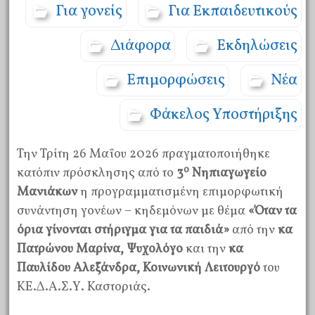
Για γονείς
Για Εκπαιδευτικούς
Διάφορα
Εκδηλώσεις
Επιμορφώσεις
Νέα
Φάκελος Υποστήριξης
Την Τρίτη 26 Μαΐου 2026 πραγματοποιήθηκε
ο
κατόπιν πρόσκλησης από το
3
Νηπιαγωγείο
Μανιάκων
η προγραμματισμένη επιμορφωτική
συνάντηση γονέων – κηδεμόνων με θέμα
«Όταν τα
όρια γίνονται στήριγμα για τα παιδιά»
από την
κα
Πατρώνου Μαρίνα, Ψυχολόγο
και την
κα
Παυλίδου Αλεξάνδρα, Κοινωνική Λειτουργό
του
ΚΕ.Δ.Α.Σ.Υ. Καστοριάς.