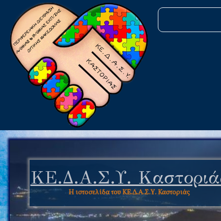
ΚΕ.Δ.Α.Σ.Υ. Καστοριά
Η ιστοσελίδα του ΚΕ.Δ.Α.Σ.Υ. Καστοριάς