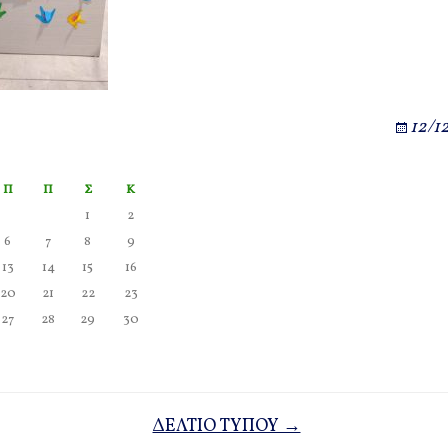
12/1
Π
Π
Σ
Κ
1
2
6
7
8
9
13
14
15
16
20
21
22
23
27
28
29
30
ΔΕΛΤΙΟ ΤΥΠΟΥ →