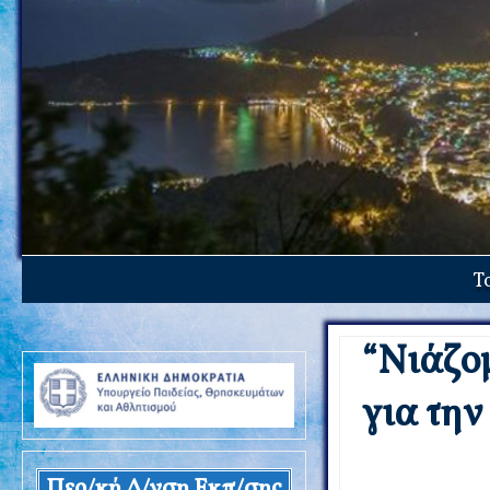
Τ
“Nιάζο
για τη
Περ/κή Δ/νση Εκπ/σης