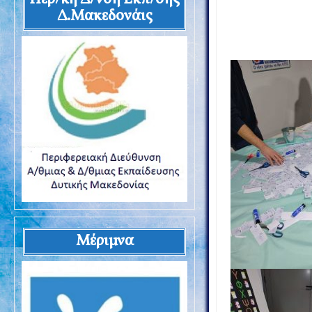
Δ.Μακεδονάις
Μέριμνα