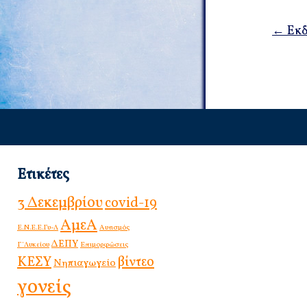
navigati
← Εκδ
Ετικέτες
3 Δεκεμβρίου
covid-19
ΑμεΑ
E.Ν.Ε.Ε.Γυ-Λ
Αυτισμός
ΔΕΠΥ
Γ΄Λυκείου
Επιμορφώσεις
ΚΕΣΥ
βίντεο
Νηπιαγωγείο
γονείς