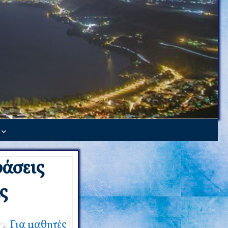
άσεις
ς
Για μαθητές