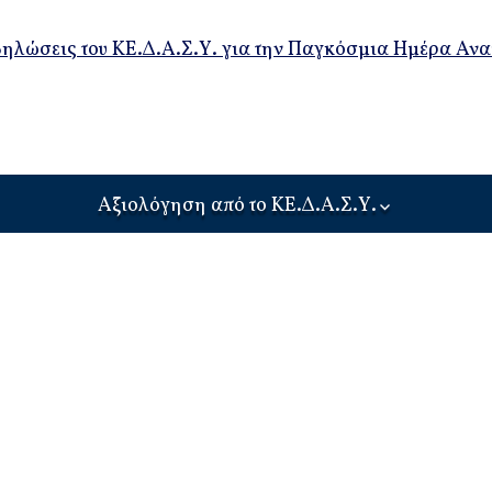
on
ηλώσεις του ΚΕ.Δ.Α.Σ.Υ. για την Παγκόσμια Ημέρα Αν
Αξιολόγηση από το ΚΕ.Δ.Α.Σ.Υ.
Διαδικασία
Αξιολόγησης
ψυχοκοινωνικών
αναγκών
Αίτηση εκπαιδευτικής
αξιολόγησης ή
ψυχοκοινωνικής
υποστήριξης
E.Δ.Υ.-Σ.Δ.Ε.Υ.
Συχνές ερωτήσεις