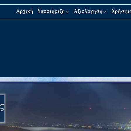
Αρχική
Υποστήριξη
Αξιολόγηση
Χρήσιμ
Εκπαιδευτική
Διαδικασία
υποστήριξη
Αξιολόγησης
ψυχοκοινωνικών
Ψυχοκοινωνική
αναγκών
Υποστήριξη
Αίτηση
E.Δ.Υ.-Σ.Δ.Ε.Υ.
Συχνές ερωτήσεις
ς