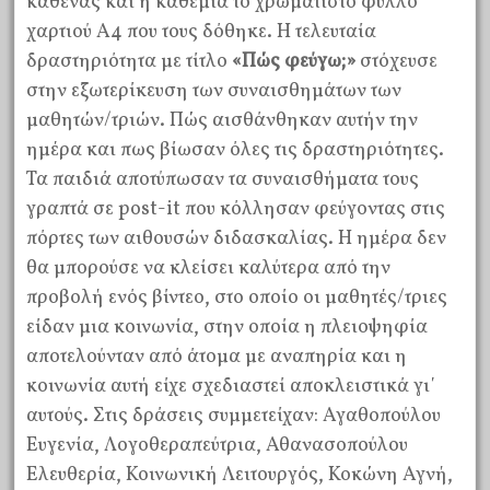
καθένας και η καθεμιά το χρωματιστό φύλλο
χαρτιού Α4 που τους δόθηκε. Η τελευταία
δραστηριότητα με τίτλο
«Πώς φεύγω;»
στόχευσε
στην εξωτερίκευση των συναισθημάτων των
μαθητών/τριών. Πώς αισθάνθηκαν αυτήν την
ημέρα και πως βίωσαν όλες τις δραστηριότητες.
Τα παιδιά αποτύπωσαν τα συναισθήματα τους
γραπτά σε post-it που κόλλησαν φεύγοντας στις
πόρτες των αιθουσών διδασκαλίας. Η ημέρα δεν
θα μπορούσε να κλείσει καλύτερα από την
προβολή ενός βίντεο, στο οποίο οι μαθητές/τριες
είδαν μια κοινωνία, στην οποία η πλειοψηφία
αποτελούνταν από άτομα με αναπηρία και η
κοινωνία αυτή είχε σχεδιαστεί αποκλειστικά γι΄
αυτούς. Στις δράσεις συμμετείχαν: Αγαθοπούλου
Ευγενία, Λογοθεραπεύτρια, Αθανασοπούλου
Ελευθερία, Κοινωνική Λειτουργός, Κοκώνη Αγνή,