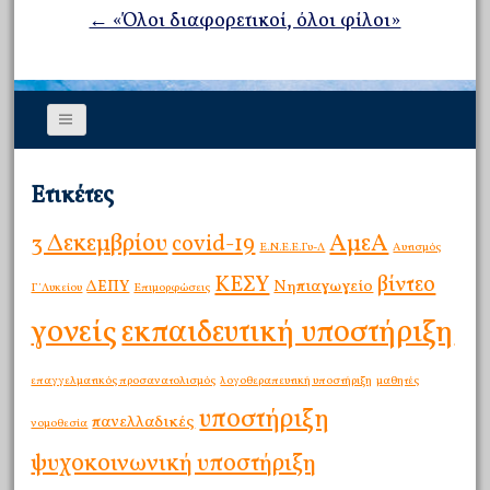
← «Όλοι διαφορετικοί, όλοι φίλοι»
Ετικέτες
3 Δεκεμβρίου
ΑμεΑ
covid-19
E.Ν.Ε.Ε.Γυ-Λ
Αυτισμός
ΚΕΣΥ
βίντεο
ΔΕΠΥ
Νηπιαγωγείο
Γ΄Λυκείου
Επιμορφώσεις
γονείς
εκπαιδευτική υποστήριξη
επαγγελματικός προσανατολισμός
λογοθεραπευτική υποστήριξη
μαθητές
υποστήριξη
πανελλαδικές
νομοθεσία
ψυχοκοινωνική υποστήριξη