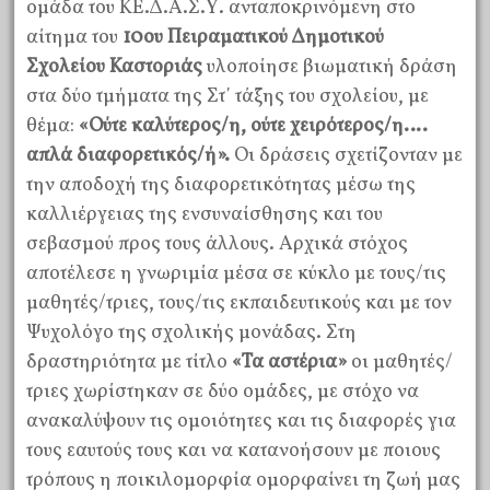
ομάδα του ΚΕ.Δ.Α.Σ.Υ. ανταποκρινόμενη στο
αίτημα του
10ου Πειραματικού Δημοτικού
Σχολείου Καστοριάς
υλοποίησε βιωματική δράση
στα δύο τμήματα της Στ΄ τάξης του σχολείου, με
θέμα:
«Ούτε καλύτερος/η, ούτε χειρότερος/η….
απλά διαφορετικός/ή».
Οι δράσεις σχετίζονταν με
την αποδοχή της διαφορετικότητας μέσω της
καλλιέργειας της ενσυναίσθησης και του
σεβασμού προς τους άλλους. Αρχικά στόχος
αποτέλεσε η γνωριμία μέσα σε κύκλο με τους/τις
μαθητές/τριες, τους/τις εκπαιδευτικούς και με τον
Ψυχολόγο της σχολικής μονάδας. Στη
δραστηριότητα με τίτλο
«Τα αστέρια»
οι μαθητές/
τριες χωρίστηκαν σε δύο ομάδες, με στόχο να
ανακαλύψουν τις ομοιότητες και τις διαφορές για
τους εαυτούς τους και να κατανοήσουν με ποιους
τρόπους η ποικιλομορφία ομορφαίνει τη ζωή μας